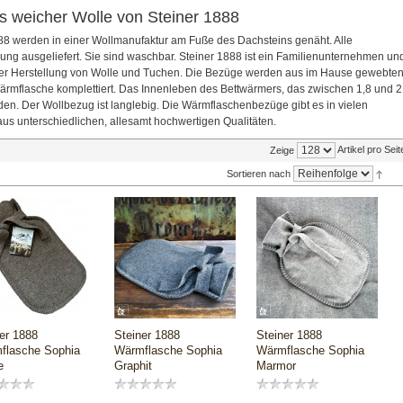
 weicher Wolle von Steiner 1888
8 werden in einer Wollmanufaktur am Fuße des Dachsteins genäht. Alle
ng ausgeliefert. Sie sind waschbar. Steiner 1888 ist ein Familienunternehmen un
 der Herstellung von Wolle und Tuchen. Die Bezüge werden aus im Hause gewebte
Wärmflasche komplettiert. Das Innenleben des Bettwärmers, das zwischen 1,8 und 2
rden. Der Wollbezug ist langlebig. Die Wärmflaschenbezüge gibt es in vielen
us unterschiedlichen, allesamt hochwertigen Qualitäten.
Artikel pro Seit
Zeige
Sortieren nach
er 1888
Steiner 1888
Steiner 1888
flasche Sophia
Wärmflasche Sophia
Wärmflasche Sophia
e
Graphit
Marmor