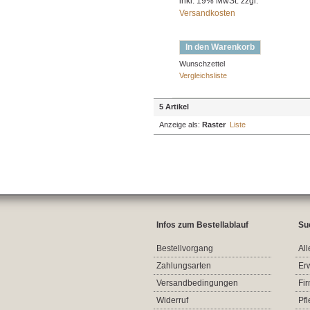
inkl. 19% MwSt. zzgl.
Versandkosten
In den Warenkorb
Wunschzettel
Vergleichsliste
5 Artikel
Anzeige als:
Raster
Liste
Infos zum Bestellablauf
Su
Bestellvorgang
All
Zahlungsarten
Er
Versandbedingungen
Fi
Widerruf
Pf