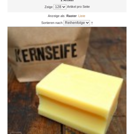
2 Artikel
Artikel pro Seite
Zeige
Anzeige als:
Raster
Liste
Sortieren nach