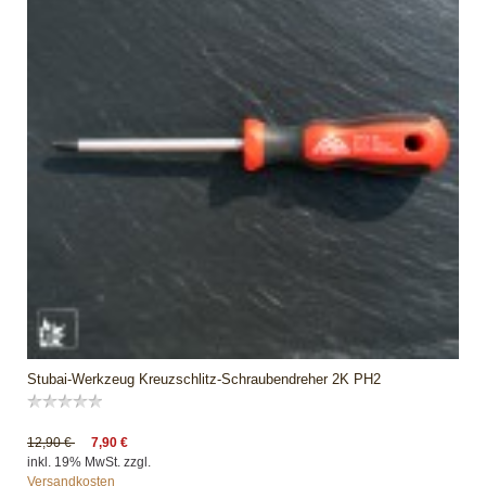
Stubai-Werkzeug Kreuzschlitz-Schraubendreher 2K PH2
12,90 €
7,90 €
inkl. 19% MwSt. zzgl.
Versandkosten