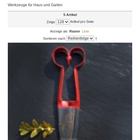
Werkzeuge für Haus und Garten
5 Artikel
Artikel pro Seite
Zeige
Anzeige als:
Raster
Liste
Sortieren nach