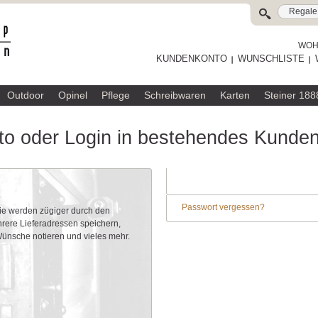
WOHL
KUNDENKONTO
WUNSCHLISTE
Outdoor
Opinel
Pflege
Schreibwaren
Karten
Steiner 188
o oder Login in bestehendes Kunde
Passwort vergessen?
Sie werden zügiger durch den
rere Lieferadressen speichern,
 Wünsche notieren und vieles mehr.