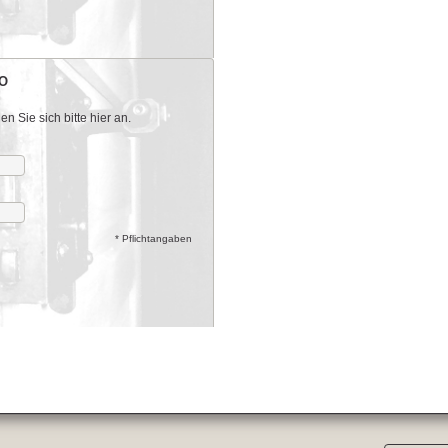
O
 Sie sich bitte hier an.
* Pflichtangaben