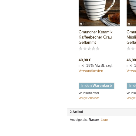
Gmundner Keramik
Gmun
Kaffeebecher Grau
Müsl
Geflammt
Gefl
40,90 €
46,90
inkl. 19% MwSt. zzgl.
inkl.
Versandkosten
Versa
In den Warenkorb
In 
Wunschzettel
Wunsc
Vergleichsliste
Vergle
2 Artikel
Anzeige als:
Raster
Liste