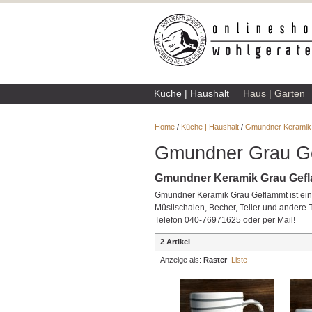
Küche | Haushalt
Haus | Garten
Home
/
Küche | Haushalt
/
Gmundner Keramik
Gmundner Grau G
Gmundner Keramik Grau Gef
Gmundner Keramik Grau Geflammt ist eine
Müslischalen, Becher, Teller und andere Te
Telefon 040-76971625 oder per Mail!
2 Artikel
Anzeige als:
Raster
Liste