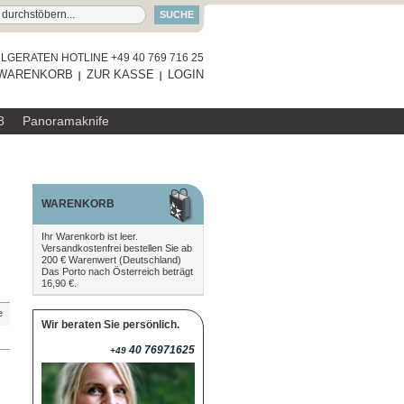
SUCHE
GERATEN HOTLINE +49 40 769 716 25
WARENKORB
ZUR KASSE
LOGIN
8
Panoramaknife
WARENKORB
Ihr Warenkorb ist leer.
Versandkostenfrei bestellen Sie ab
200 € Warenwert (Deutschland)
Das Porto nach Österreich beträgt
16,90 €.
e
Wir beraten Sie persönlich.
40 76971625
+49