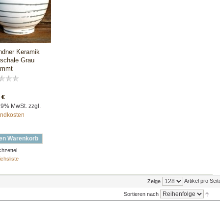
dner Keramik
ischale Grau
ammt
 €
 19% MwSt. zzgl.
ndkosten
den Warenkorb
hzettel
ichsliste
Artikel pro Seit
Zeige
Sortieren nach