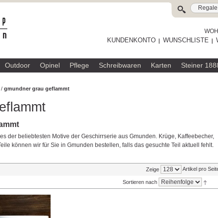
WOHL
KUNDENKONTO
WUNSCHLISTE
Outdoor
Opinel
Pflege
Schreibwaren
Karten
Steiner 188
/
gmundner grau geflammt
eflammt
lammt
s der beliebtesten Motive der Geschirrserie aus Gmunden. Krüge, Kaffeebecher,
ile können wir für Sie in Gmunden bestellen, falls das gesuchte Teil aktuell fehlt.
Artikel pro Seit
Zeige
Sortieren nach