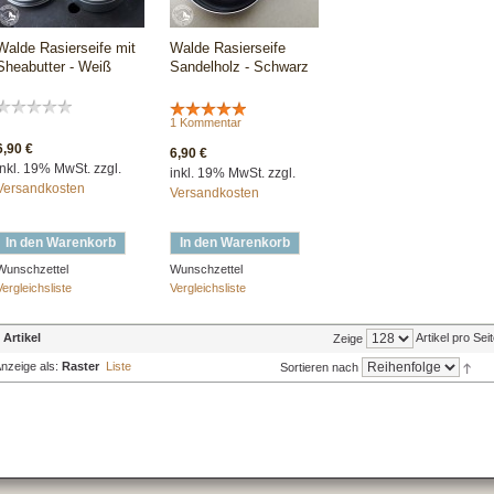
Walde Rasierseife mit
Walde Rasierseife
Sheabutter - Weiß
Sandelholz - Schwarz
1 Kommentar
6,90 €
6,90 €
inkl. 19% MwSt. zzgl.
inkl. 19% MwSt. zzgl.
Versandkosten
Versandkosten
In den Warenkorb
In den Warenkorb
Wunschzettel
Wunschzettel
Vergleichsliste
Vergleichsliste
 Artikel
Artikel pro Sei
Zeige
nzeige als:
Raster
Liste
Sortieren nach