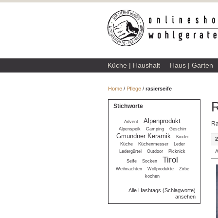
Küche | Haushalt
Haus | Garten
Home
/
Pflege
/
rasierseife
R
Stichworte
Alpenprodukt
Advent
Ra
Alpenspeik
Camping
Geschirr
Gmundner Keramik
Kinder
2
Küche
Küchenmesser
Leder
A
Ledergürtel
Outdoor
Picknick
Tirol
Seife
Socken
Weihnachten
Wollprodukte
Zirbe
kochen
Alle Hashtags (Schlagworte)
ansehen