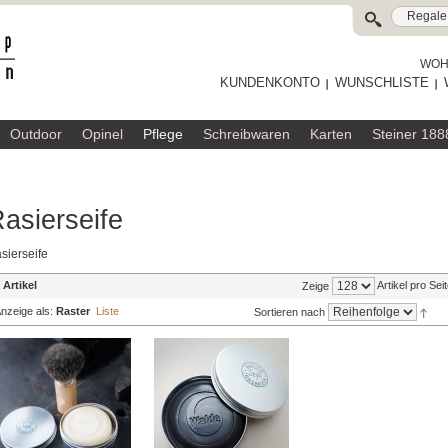
WOHL
KUNDENKONTO
WUNSCHLISTE
Outdoor
Opinel
Pflege
Schreibwaren
Karten
Steiner 188
asierseife
sierseife
 Artikel
Artikel pro Sei
Zeige
nzeige als:
Raster
Liste
Sortieren nach