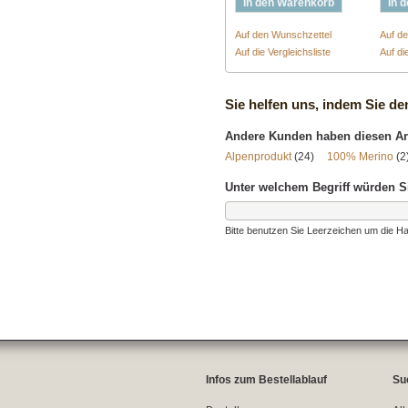
In den Warenkorb
In 
Auf den Wunschzettel
Auf d
Auf die Vergleichsliste
Auf di
Sie helfen uns, indem Sie de
Andere Kunden haben diesen Art
Alpenprodukt
(24)
100% Merino
(2
Unter welchem Begriff würden S
Bitte benutzen Sie Leerzeichen um die Ha
Infos zum Bestellablauf
Su