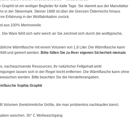
raphit ist ein wolliger Begleiter für kalte Tage. Sie stammt aus der Manufaktur
 in der Steiermark. Steiner 1888 ist über die Grenzen Österreichs hinaus
re Erfahrung in der Wollfabrikation zurück.
st aus 100% Merinowolle.
. Die Ware fühlt sich sehr weich an Sie zeichnet sich durch die wolltypische,
ltübliche Wärmflasche mit einem Volumen von 1,8 Liter. Die Wärmflasche kann
füllt und geleert werden.
Bitte füllen Sie zu Ihrer eigenen Sicherheit niemals
ige, nachwachsende Ressourcen
.
Ihr natürlicher Fettgehalt wirkt
igungen lassen sich in der Regel leicht entfernen. Die Wärmflasche kann ohne
waschen werden. Bitte beachten Sie die Herstellerangaben.
rmflasche Sophia Graphit
,8l Volumen (herkömmliche Größe, die man problemlos nachkaufen kann)
ngaben waschen. 30° C Wollwaschgang