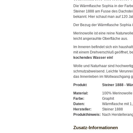
Die Wärmflasche Sophia in der Farbe G
Steiner 1888 am Fusse des Dachsteins
bekannt. Hier schaut man auf 120 Jah
Der Bezug der Wärmflasche Sophia i
Merinowolle ist eine reine Naturwolle
leicht angerauhte Oberfläche aus.
Im Inneren befindet sich ein hausha
mit einem Drehverschluß geöffnet, be
kochendes Wasser ein!
Wolle und Naturhaar sind hochwert
schmutzabweisend. Leichte Verunrein
das Innenleben im Wollwaschgang ge
Produkt
Steiner 1888 - Wä
Material:
100% Merinowolle
Farbe:
Graphit
Daten:
Wärmflasche mit 1
Hersteller:
Steiner 1888
Produkthinweis:
Nach Herstellera
Zusatz-Informationen