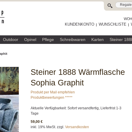
WOHL
KUNDENKONTO
WUNSCHLISTE
Outdoor
Opinel
Pflege
Schreibwaren
Karten
Steiner 188
aphit
Steiner 1888 Wärmflasche
Sophia Graphit
Produkt per Mail empfehlen
Produktbewertungen *****
Aktuelle Verfügbarkeit: Sofort versandfertig, Lieferfrist 1-3
Tage
59,00 €
inkl. 19% MwSt. zzgl.
Versandkosten