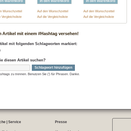
den Warenkorb
In den Warenkorb
In den Warenkorb
en Wunschzettel
Auf den Wunschzettel
Auf den Wunschzettel
e Vergleichsliste
Auf die Vergleichsliste
Auf die Vergleichsliste
n Artikel mit einem #Hashtag versehen!
ikel mit folgenden Schlagworten markiert:
)
ie diesen Artikel suchen?
Schlagwort hinzufügen
shtags zu trennen. Benutzen Sie (') für Phrasen. Danke.
che | Service
Presse