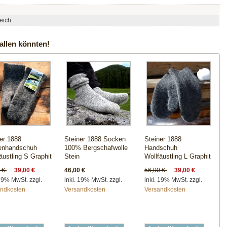
eich
allen könnten!
er 1888
Steiner 1888 Socken
Steiner 1888
nhandschuh
100% Bergschafwolle
Handschuh
äustling S Graphit
Stein
Wollfäustling L Graphit
0 €
39,00 €
46,00 €
56,00 €
39,00 €
 19% MwSt. zzgl.
inkl. 19% MwSt. zzgl.
inkl. 19% MwSt. zzgl.
andkosten
Versandkosten
Versandkosten