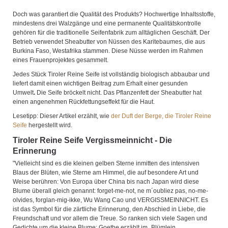
Doch was garantiert die Qualität des Produkts? Hochwertige Inhaltsstoffe,
mindestens drei Walzgänge und eine permanente Qualitätskontrolle
gehören für die traditionelle Seifenfabrik zum alltäglichen Geschäft. Der
Betrieb verwendet Sheabutter von Nüssen des Karitebaumes, die aus
Burkina Faso, Westafrika stammen. Diese Nüsse werden im Rahmen
eines Frauenprojektes gesammelt.
Jedes Stück Tiroler Reine Seife ist vollständig biologisch abbaubar und
liefert damit einen wichtigen Beitrag zum Erhalt einer gesunden
Umwelt
.
Die Seife
bröckelt nicht. Das Pflanzenfett der Sheabutter hat
einen angenehmen Rückfettungseffekt für die Haut.
Lesetipp: Dieser Artikel erzählt, wie
der Duft der Berge, die Tiroler Reine
Seife
hergestellt wird.
Tiroler Reine Seife Vergissmeinnicht - Die
Erinnerung
"Vielleicht sind es die kleinen gelben Sterne inmitten des intensiven
Blaus der Blüten, wie Sterne am Himmel, die auf besondere Art und
Weise berühren: Von Europa über China bis nach Japan wird diese
Blume überall gleich genannt: forget-me-not, ne m´oubliez pas, no-me-
olvides, forglan-mig-ikke, Wu Wang Cao und VERGISSMEINNICHT. Es
ist das Symbol für die zärtliche Erinnerung, den Abschied in Liebe, die
Freundschaft und vor allem die Treue. So ranken sich viele Sagen und
Gedichte um die kleine Blume: Goethe erzählt im „Blümlein