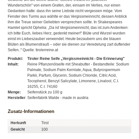
Wunderschön" von einem Grafen, der, einsam im Verlies, nur einen
Gedanken hatte: dass ihn seine Liebste nicht vergessen möge. Vom
Fenster des Turms aus wählte er das Vergissmeinnicht, dessen Anblick
ihm die Treue seiner Geliebten versprechen sollte. In Shakespeares
Hamlet spricht Ophelia: „Da ist Vergissmeinnicht, das ist zum Andenken:
ich bitte Euch, liebes Herz, gedenkt meiner!" Blüte und Wurzel wurden
einst im Liebeszauber verwendet. Heute bezaubern uns die blauen
Blüten als Blumenstrauß – oder sie dienen zur Veredelung zart duftender
Seifen.." Quelle: tirolerreine.at
Produkt:
Tiroler Reine Seife „Vergissmeinnicht - Die Erinnerung"
Inhalt:
Reine Pflanzenölseife mit Sheabutter - Bestandteile: Sodium
Palmate, Sodium Palm Kernlate, Aqua, Butyrospermum
Parkii, Parfum, Glycerin, Sodium Chloride, Citric Acid,
Tocopherol, Benzyl Salicylate, Limonene, Linalool, C.I.
16255, C.I. 74160
Menge:
Seifenstück zu 100 g
Hersteller
:
Seifenfabrik Walde - made in austria
Zusatz-Informationen
Herkunft
Tirol
Gewicht
100