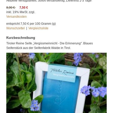
Aktuelle Verfügbarkeit: Sofort versandfertig, Lieferfrist 1-3 Tage
8,90 €
7,50 €
inkl. 19% MwSt. zzgl.
Versandkosten
entspricht
7,50 €
per 100 Gramm (g)
Wunschzettel
|
Vergleichsliste
Kurzbeschreibung
Tiroler Reine Seife „Vergissmeinnicht - Die Erinnerung". Blaues
Seifenstück aus der Seifenfabrik Walde in Tirol.