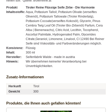
helfen soll." Quelle: tirolerreine.at
Produkt
Tiroler Reine Flüssige Seife Zirbe - Die Harmonie
Inhaltsstoffe:
Aqua, Pottasium Talloil, Pottasium Olivate (verseiftes
Olivenöl), Pottasium Tallowate (Tiroler Rindertalg),
Pottasium Cocoate(verseiftes Kokosöl), Glycerin, Pinus
Cembra Twig Leaf Oil (Tiroler Bio-Zirbenöl) Parfum, Cera
Alba ( Bienenwachs), Citric Acid, Lecithin, Tocopherol,
Ascorbyl Palmitate, Hydrogenated Palm, Glycerides
Citrate,Geraniol, Limonene, Linalool, CI 12490 Bei Reiner
Seife sind Viskositäts- und Farbveränderungen möglich.
Konsistenz:
Flüssig
Inhalt:
300 ml
Hersteller:
Seifenfabrik Walde - made in austria
Hinweis:
Wir übernehmen keinerlei Verantwortung bei
Unverträglichkeiten.
Zusatz-Informationen
Herkunft
Tirol
Gewicht
300
Produkte, die Ihnen auch gefallen könnten!