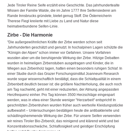
Jede Tiroler Reine Seife erzählt eine Geschichte. Das jahrhundertealte
Wissen der Familie Walde, die im Jahre 1777 Ihre Seifensiederei am
Rande Innsbrucks gründete, bietet genug Stoff. Die Österreicherin
Therese Fiegl kreiierte mit Liebe zu Land und Natur diese
heimatverbundene Seifen-Linie.
Zirbe - Die Harmonie
"Die außergewöhnlichen Kräfte der Zirbe werden schon seit
Jahrhunderten geschätzt und genutzt. In hochalpinen Lagen schützte die
"Königin der Alpen" schon immer vor Gefahren. Unsere Vorfahren
wussten aber um die beruhigende Wirkung der Zirbe. Hitzige Debatten
wurden in heimeligen Zirbenstuben ausgetragen und Kinder, die in
Wiegen aus Zirbenholz lagen, hatten einen besonders ruhigen Schlaf. In
einer Studie durch das Grazer Forschungsinstitut Joanneum Research
wurde sogar wissenschaftlich bestätigt, dass die Schlafqualität in einem
Zirbenbett deutlich besser ist: die größere Nachterholung, die auch noch
am Tag nachwirkt, geht mit einer reduzierten, der Atmung angepassten
Herzfrequenz einher. Pro Tag können 3500 Herzschläge eingespart
werden, was in etwa einer Stunde weniger "Herzarbeit" entspricht! In
geschnitzten Zirbentruhen wurden früher auch wertvolle Kleidungsstücke
aufbewahrt – Untersuchungen bestätigen heute die antibakterielle und
schädlingshemmende Wirkung der Zirbe. Für unsere Seifen verwenden
wir reines Tiroler Bio-Zirbenöl, das reinigend und klärend wirkt und bei
Konzentrationsschwäche, Schlaflosigkeit und geistiger Erschöpfung