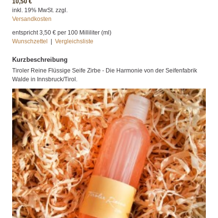
10,50 €
inkl. 19% MwSt. zzgl.
Versandkosten
entspricht
3,50 €
per 100 Milliliter (ml)
Wunschzettel
|
Vergleichsliste
Kurzbeschreibung
Tiroler Reine Flüssige Seife Zirbe - Die Harmonie von der Seifenfabrik
Walde in Innsbruck/Tirol.