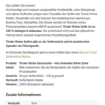
Das sollten Sie wissen:
Hochwertige und sorgsam ausgewählte Inhaltsstoffe, viele Walzgänge
und alpine Duftnoten prägen den Charakter der Seifen der Tiroler Firma
Walde. Sheabutter von den Nüssen des Karitebaumes stammt aus
Burkina Faso, Westafrika. Die Nüsse werden im Rahmen eines
Frauenprojektes namens ABFJF gesammelt.
Tiroler Reine Seife ist zu
100 % biologisch abbaubar.
Sie zerbröckelt nicht und das pflanzliche
Fett hat einen spürbar angenehmen Rückfettungseffekt.
Tiroler Reine Seifen gibt es als Seifenstück und im praktischen
Spender als Flüssigseife.
Im Schönste Zeit Magazin gibt es einen Artikel über einen
Besuch in der
Seifenfabrik Walde
.
Produkt
Tiroler Reine Gästeseife – Heu Holunder Birke Zirbe
Inhalt:
Bitte entnehmen Sie die Bestandteile der Seifen den einzelnen
Produktseiten
Gewicht:
30 g je Seifenstück – 120 g gesamt
Herkunft:
Seifenfabrik Walde
Hinweis:
100% Biologisch abbaubar
Zusatz-Informationen
Herkunft
Tirol