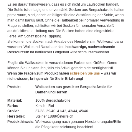
Es sei darauf hingewiesen, dass es sich nicht um Laufsocken handelt.
Die Sohle ist einlagig und unverstärkt. Socken aus Bergschafwolle halten
prima warm, sind jedoch anfälliger für eine Ausdünnung der Sohle, wenn
man damit barfuß läuft. Ohne die Haltbarkeit bei normaler Verwendung in
Frage zu stellen, schließen wir bei Socken für normalen Verschleiß
ausdrücklich die Haftung aus. Die Socken haben eine eingestrickte
Ferse. Am Schaft ist eine Rippung.
Sie können die Socken nach Angabe des Herstellers im Wollwaschgang
waschen. Wolle und Naturhaar sind
hochwertige, nachwachsende
Ressourcen!
Ihr natürlicher Fettgehalt wirkt schmutzabweisend.
Es gibt die Walksocken in verschiedenen Farben und Größen. Gerne
können Sie uns anrufen, falls ein Artikel gerade nicht verfügbar ist!
Wenn Sie Fragen zum Produkt haben
schreiben Sie uns
– was wir
nicht wissen, bringen wir für Sie in Erfahrung!
Produkt
Wollsocken aus gewalkter Bergschafwolle für
Damen und Herren
Material:
100% Bergschafwolle
Farbe:
Kirsch - Rot
Größe:
37/38, 39/40, 41/42, 43/44, 45/46
Hersteller:
Steiner 1888/Österreich
Produkthinweis:
Wollwaschgang nach genauer Herstellerangabe!Bitte
die Pflegekennzeichnung beachten!