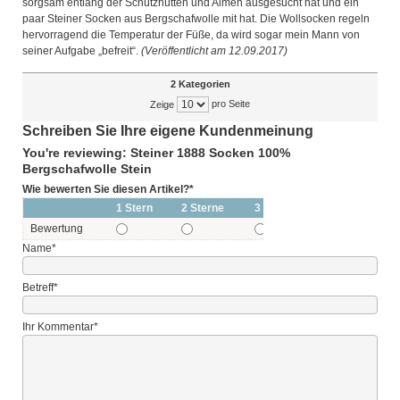
sorgsam entlang der Schutzhütten und Almen ausgesucht hat und ein
paar Steiner Socken aus Bergschafwolle mit hat. Die Wollsocken regeln
hervorragend die Temperatur der Füße, da wird sogar mein Mann von
seiner Aufgabe „befreit“.
(Veröffentlicht am 12.09.2017)
2 Kategorien
pro Seite
Zeige
Schreiben Sie Ihre eigene Kundenmeinung
You're reviewing: Steiner 1888 Socken 100%
Bergschafwolle Stein
Wie bewerten Sie diesen Artikel?
*
1 Stern
2 Sterne
3 Sterne
4 Sterne
Bewertung
Name
*
Betreff
*
Ihr Kommentar
*