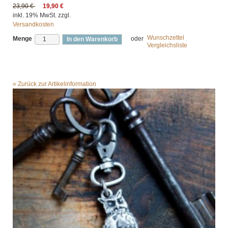
23,90 €
19,90 €
inkl. 19% MwSt. zzgl.
Versandkosten
Wunschzettel
Menge
oder
In den Warenkorb
Vergleichsliste
«
Zurück zur Artikelinformation