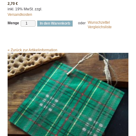
2,70 €
inkl. 19% MwSt. zzgl.
Versandkosten
Wunschzettel
Menge
oder
In den Warenkorb
Vergleichsliste
«
Zurück zur Artikelinformation