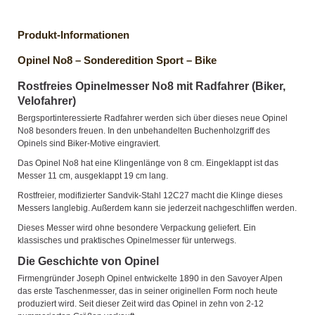
Produkt-Informationen
Opinel No8 – Sonderedition Sport – Bike
Rostfreies Opinelmesser No8 mit Radfahrer (Biker,
Velofahrer)
Bergsportinteressierte Radfahrer werden sich über dieses neue Opinel
No8 besonders freuen. In den unbehandelten Buchenholzgriff des
Opinels sind Biker-Motive eingraviert.
Das Opinel No8 hat eine Klingenlänge von 8 cm. Eingeklappt ist das
Messer 11 cm, ausgeklappt 19 cm lang.
R
ostfreier, modifizierter Sandvik-Stahl 12C27 macht die Klinge dieses
Messers langlebig. Außerdem kann sie jederzeit nachgeschliffen werden.
Dieses Messer wird ohne besondere Verpackung geliefert. Ein
klassisches und praktisches Opinelmesser für unterwegs.
Die Geschichte von Opinel
Firmengründer Joseph Opinel entwickelte 1890 in den Savoyer Alpen
das erste Taschenmesser, das in seiner originellen Form noch heute
produziert wird. Seit dieser Zeit wird das Opinel in zehn von 2-12