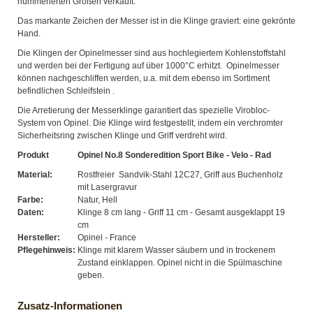
nummerierten Größen verkauft.
Das markante Zeichen der Messer ist in die Klinge graviert: eine gekrönte
Hand.
Die Klingen der Opinelmesser sind aus hochlegiertem Kohlenstoffstahl
und werden bei der Fertigung auf über 1000°C erhitzt. Opinelmesser
können nachgeschliffen werden, u.a. mit dem ebenso im Sortiment
befindlichen Schleifstein .
Die Arretierung der Messerklinge garantiert das spezielle Virobloc-
System von Opinel. Die Klinge wird festgestellt, indem ein verchromter
Sicherheitsring zwischen Klinge und Griff verdreht wird.
Produkt
Opinel No.8 Sonderedition Sport Bike - Velo - Rad
Material:
Rostfreier Sandvik-Stahl 12C27, Griff aus Buchenholz
mit Lasergravur
Farbe:
Natur, Hell
Daten:
Klinge 8 cm lang - Griff 11 cm - Gesamt ausgeklappt 19
cm
Hersteller:
Opinel - France
Pflegehinweis:
Klinge mit klarem Wasser säubern und in trockenem
Zustand einklappen. Opinel nicht in die Spülmaschine
geben.
Zusatz-Informationen