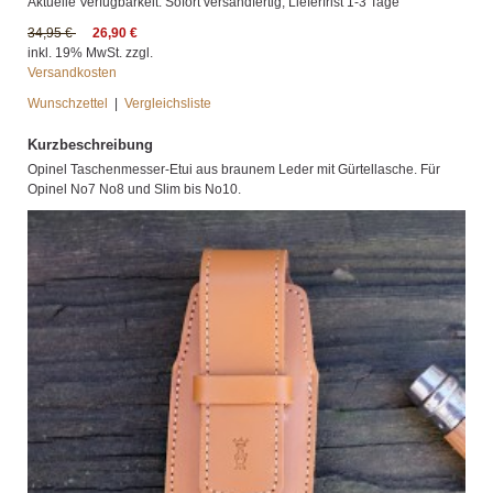
Aktuelle Verfügbarkeit: Sofort versandfertig, Lieferfrist 1-3 Tage
34,95 €
26,90 €
inkl. 19% MwSt. zzgl.
Versandkosten
Wunschzettel
|
Vergleichsliste
Kurzbeschreibung
Opinel Taschenmesser-Etui aus braunem Leder mit Gürtellasche. Für
Opinel No7 No8 und Slim bis No10.