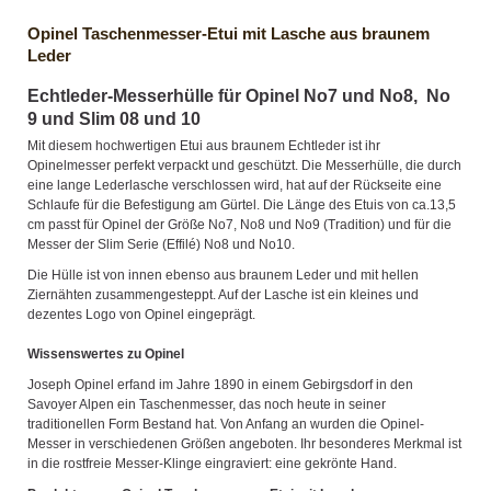
Opinel Taschenmesser-Etui mit Lasche aus braunem
Leder
Echtleder-Messerhülle für Opinel No7 und No8, No
9 und Slim 08 und 10
Mit diesem hochwertigen Etui aus braunem Echtleder ist ihr
Opinelmesser perfekt verpackt und geschützt. Die Messerhülle, die durch
eine lange Lederlasche verschlossen wird, hat auf der Rückseite eine
Schlaufe für die Befestigung am Gürtel. Die Länge des Etuis von ca.13,5
cm passt für Opinel der Größe No7, No8 und No9 (Tradition) und für die
Messer der Slim Serie (Effilé) No8 und No10.
Die Hülle ist von innen ebenso aus braunem Leder und mit hellen
Ziernähten zusammengesteppt. Auf der Lasche ist ein kleines und
dezentes Logo von Opinel eingeprägt.
Wissenswertes zu Opinel
Joseph Opinel erfand im Jahre 1890 in einem Gebirgsdorf in den
Savoyer Alpen ein Taschenmesser, das noch heute in seiner
traditionellen Form Bestand hat. Von Anfang an wurden die Opinel-
Messer in verschiedenen Größen angeboten. Ihr besonderes Merkmal ist
in die rostfreie Messer-Klinge eingraviert: eine gekrönte Hand.