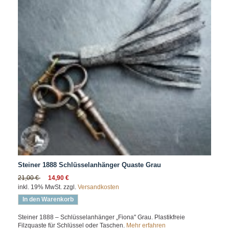
Steiner 1888 Schlüsselanhänger Quaste Grau
21,00 €
14,90 €
inkl. 19% MwSt. zzgl.
Versandkosten
In den Warenkorb
Steiner 1888 – Schlüsselanhänger „Fiona" Grau. Plastikfreie
Filzquaste für Schlüssel oder Taschen.
Mehr erfahren