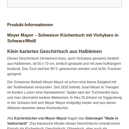
Produkt-Informationen
Meyer Mayor – Schweizer Küchentuch mit Vichykaro in
Schwarz/Weiß
Klein kariertes Geschirrtuch aus Halbleinen
Dieses Geschirrtuch mit kleinem Karo, auch Vichykaro genannt, besteht
aus Halbleinen, ist 50 x 70 cm, einfach gesäumt und mit zwei Aufhängern
bestückt. Das Tuch darf bei 95°C gewaschen werden und ist für Trockner
geeignet.
Der Schweizer Betrieb Meyer Mayor ist schon eine kleine Ewigkeit mit
der Textilweberei verbunden. Seit 1830 betrieb Josef Meyer in Triengen
im Kanton Luzern eine Handweberei. Später kam der Tuchhandel dazu
und man übernahm weitere Webereien. In Neu St.Johann im Toggenburg
in der Schweiz ließ sich Meyer Mayor endgültig nieder und aus dieser
Weberei stammen diese Küchentücher.
Alle
Küchentücher von Meyer Mayor
tragen das
Gütesiegel "Made in
Switzerland"
. Das klassische Muster dieses Geschirrtuchs erlaubt einen
Einsatz als Küchentuch, Geschirrtuch, Gläsertuch, aber auch als