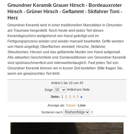
Gmundner Keramik Grauer Hirsch - Bordeauxroter
Hirsch - Grüner Hirsch - Geflammt - Skifahrer Toni -
Herz
Gmundner Keramik wird in einer traditionellen Manufaktur in Gmunden
am Traunsee hergestellt. Noch heute wird jedes Teil dieses
Keramikgeschirrs weitgehend von Hand gefertigt und im
Fertigungsprozess wieder und wieder manuell bearbeitet. Griffe werden
von Hand angefügt, Oberflächen veredelt, Hirsche, Skifahrer,
Streublumen, Herzen und das geflammte Muster von Hand aufgemalt.
Alle aktuellen Geschirrteile und Sondereditionen von Gmundner Keramik
sind spülmaschinenfest und mikrowellentauglich. Fast jedes Teil von
Gmundner Keramik können wir in kurzer Zeit bestellen. Bitte fragen Sie,
wenn ein gewünschtes Teil fehlt.
Artikel 1 bis 10 von 43
Artikel pro Seite
Zeige
Seite:
1
2
3
4
5
Anzeige als:
Raster
Liste
Sortieren nach