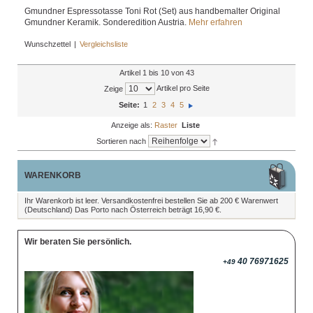
Gmundner Espressotasse Toni Rot (Set) aus handbemalter Original
Gmundner Keramik. Sonderedition Austria.
Mehr erfahren
Wunschzettel
|
Vergleichsliste
Artikel 1 bis 10 von 43
Artikel pro Seite
Zeige
Seite:
1
2
3
4
5
Anzeige als:
Raster
Liste
Sortieren nach
WARENKORB
Ihr Warenkorb ist leer. Versandkostenfrei bestellen Sie ab 200 € Warenwert
(Deutschland) Das Porto nach Österreich beträgt 16,90 €.
Wir beraten Sie persönlich.
40 76971625
+49