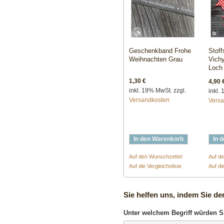
Geschenkband Frohe
Stoff
Weihnachten Grau
Vich
Loch
1,30 €
4,90 
inkl. 19% MwSt. zzgl.
inkl.
Versandkosten
Vers
In den Warenkorb
In 
Auf den Wunschzettel
Auf d
Auf die Vergleichsliste
Auf di
Sie helfen uns, indem Sie de
Unter welchem Begriff würden S