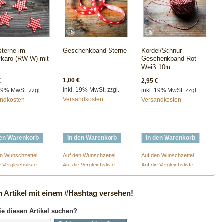
sterne im
Geschenkband Sterne
Kordel/Schnur
ykaro (RW-W) mit
Geschenkband Rot-
Weiß 10m
1,00 €
€
2,95 €
inkl. 19% MwSt. zzgl.
 19% MwSt. zzgl.
inkl. 19% MwSt. zzgl.
Versandkosten
andkosten
Versandkosten
den Warenkorb
In den Warenkorb
In den Warenkorb
en Wunschzettel
Auf den Wunschzettel
Auf den Wunschzettel
e Vergleichsliste
Auf die Vergleichsliste
Auf die Vergleichsliste
n Artikel mit einem #Hashtag versehen!
ie diesen Artikel suchen?