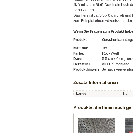
filzähnlichem Stoff. Durch ein Loch
Band ziehen.
Das Herz ist ca. 5,5 x 6 cm groß un
zum Beispiel einen Adventskalender 
Wenn Sie Fragen zum Produkt hab
Produkt
Geschenkanhänger
Material:
Textil
Farbe:
Rot - Weiß
Daten:
5,5 cm x 6 cm, her
Hersteller:
aus Deutschland
Produkthinweis:
Je nach Verwendu
Zusatz-Informationen
Länge
Nein
Produkte, die Ihnen auch gef