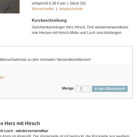
entspricht
0,38 €
per 1 Stück (St)
Wunschzettel
|
Vergleichsliste
Kurzbeschreibung
Geschenkanhänger Herz Hirsch. Drei wiederverwendbare
rote Herzen mit Hirsch-Motiv und Loch zum Anhängen.
re Wunschadresse zu den normalen Versandkonditionen!
ten
Menge
In den Warenkorb
s Herz mit Hirsch
it Loch - wiederverwendbar
orm im Alpenstil. Die Vorderseite ist rot bedruckt, die Rückseite aus weißem