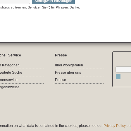
Schlagwort hinzufügen
shtags zu trennen. Benutzen Sie (') für Phrasen. Danke.
che | Service
Presse
e Kategorien
über wohlgeraten
weiterte Suche
Presse über uns
rmenservice
Presse
legehinweise
nformation on what data is contained in the cookies, please see our
Privacy Policy p