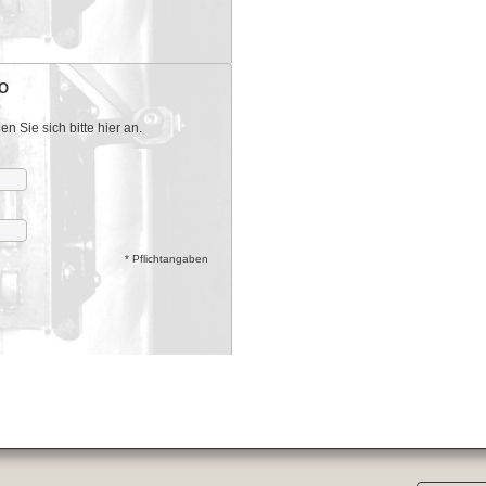
O
 Sie sich bitte hier an.
* Pflichtangaben