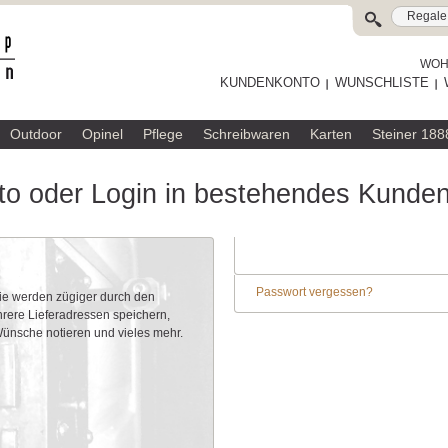
WOHL
KUNDENKONTO
WUNSCHLISTE
Outdoor
Opinel
Pflege
Schreibwaren
Karten
Steiner 188
o oder Login in bestehendes Kunde
Passwort vergessen?
Sie werden zügiger durch den
rere Lieferadressen speichern,
 Wünsche notieren und vieles mehr.