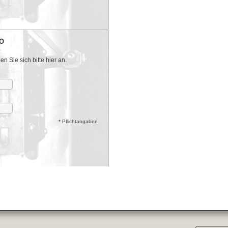
O
 Sie sich bitte hier an.
* Pflichtangaben