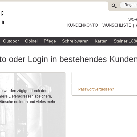
WOHL
KUNDENKONTO
WUNSCHLISTE
Outdoor
Opinel
Pflege
Schreibwaren
Karten
Steiner 188
o oder Login in bestehendes Kunde
Passwort vergessen?
Sie werden zügiger durch den
rere Lieferadressen speichern,
 Wünsche notieren und vieles mehr.