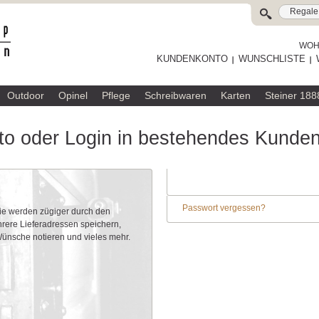
WOHL
KUNDENKONTO
WUNSCHLISTE
Outdoor
Opinel
Pflege
Schreibwaren
Karten
Steiner 188
o oder Login in bestehendes Kunde
Passwort vergessen?
Sie werden zügiger durch den
rere Lieferadressen speichern,
 Wünsche notieren und vieles mehr.