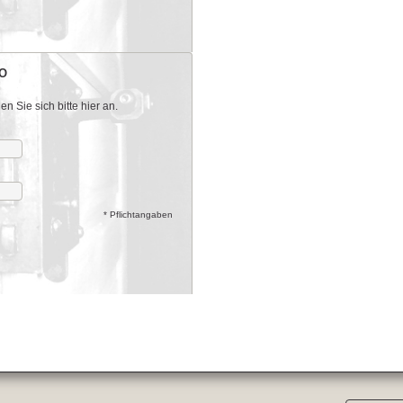
O
 Sie sich bitte hier an.
* Pflichtangaben