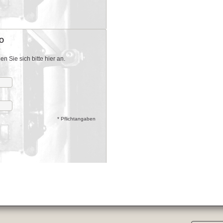
O
 Sie sich bitte hier an.
* Pflichtangaben