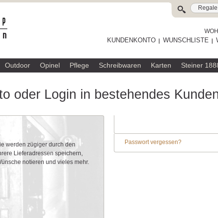
WOHL
KUNDENKONTO
WUNSCHLISTE
Outdoor
Opinel
Pflege
Schreibwaren
Karten
Steiner 188
o oder Login in bestehendes Kunde
Passwort vergessen?
Sie werden zügiger durch den
rere Lieferadressen speichern,
 Wünsche notieren und vieles mehr.