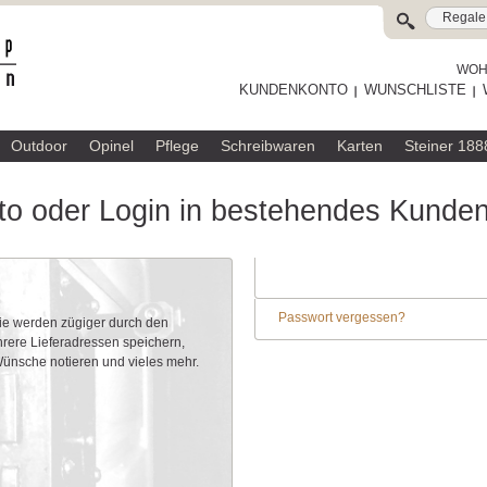
WOHL
KUNDENKONTO
WUNSCHLISTE
Outdoor
Opinel
Pflege
Schreibwaren
Karten
Steiner 188
o oder Login in bestehendes Kunde
Passwort vergessen?
Sie werden zügiger durch den
rere Lieferadressen speichern,
 Wünsche notieren und vieles mehr.