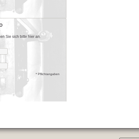
O
 Sie sich bitte hier an.
* Pflichtangaben