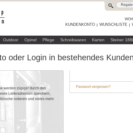
WOHL
KUNDENKONTO
WUNSCHLISTE
Outdoor
Opinel
Pflege
Schreibwaren
Karten
Steiner 188
o oder Login in bestehendes Kunde
Passwort vergessen?
Sie werden zügiger durch den
rere Lieferadressen speichern,
 Wünsche notieren und vieles mehr.