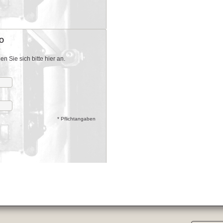
O
 Sie sich bitte hier an.
* Pflichtangaben