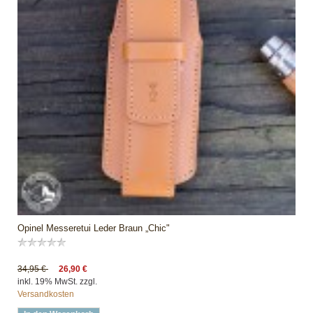
Opinel Messeretui Leder Braun „Chic"
34,95 €
26,90 €
inkl. 19% MwSt. zzgl.
Versandkosten