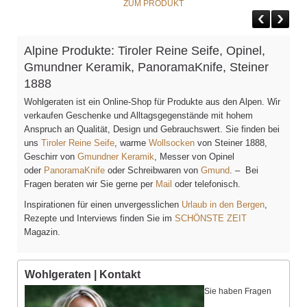
ZUM PRODUKT
Alpine Produkte: Tiroler Reine Seife, Opinel,
Gmundner Keramik, PanoramaKnife, Steiner
1888
Wohlgeraten ist ein Online-Shop für Produkte aus den Alpen. Wir
verkaufen Geschenke und Alltagsgegenstände mit hohem
Anspruch an Qualität, Design und Gebrauchswert. Sie finden bei
uns
Tiroler Reine Seife
, warme
Wollsocken
von Steiner 1888,
Geschirr von
Gmundner Keramik
, Messer von Opinel
oder
PanoramaKnife
oder Schreibwaren von
Gmund
. – Bei
Fragen beraten wir Sie gerne per
Mail
oder telefonisch.
Inspirationen für einen unvergesslichen
Urlaub in den Bergen
,
Rezepte und Interviews finden Sie im
SCHÖNSTE ZEIT
Magazin.
Wohlgeraten | Kontakt
Sie haben Fragen