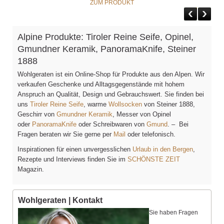
ZUM PRODUKT
Alpine Produkte: Tiroler Reine Seife, Opinel,
Gmundner Keramik, PanoramaKnife, Steiner
1888
Wohlgeraten ist ein Online-Shop für Produkte aus den Alpen. Wir
verkaufen Geschenke und Alltagsgegenstände mit hohem
Anspruch an Qualität, Design und Gebrauchswert. Sie finden bei
uns
Tiroler Reine Seife
, warme
Wollsocken
von Steiner 1888,
Geschirr von
Gmundner Keramik
, Messer von Opinel
oder
PanoramaKnife
oder Schreibwaren von
Gmund
. – Bei
Fragen beraten wir Sie gerne per
Mail
oder telefonisch.
Inspirationen für einen unvergesslichen
Urlaub in den Bergen
,
Rezepte und Interviews finden Sie im
SCHÖNSTE ZEIT
Magazin.
Wohlgeraten | Kontakt
Sie haben Fragen