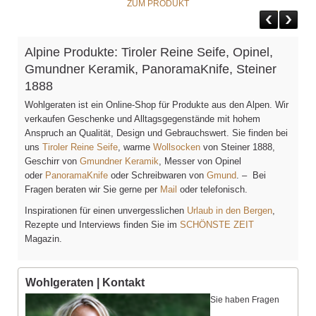
ZUM PRODUKT
Alpine Produkte: Tiroler Reine Seife, Opinel,
Gmundner Keramik, PanoramaKnife, Steiner
1888
Wohlgeraten ist ein Online-Shop für Produkte aus den Alpen. Wir
verkaufen Geschenke und Alltagsgegenstände mit hohem
Anspruch an Qualität, Design und Gebrauchswert. Sie finden bei
uns
Tiroler Reine Seife
, warme
Wollsocken
von Steiner 1888,
Geschirr von
Gmundner Keramik
, Messer von Opinel
oder
PanoramaKnife
oder Schreibwaren von
Gmund
. – Bei
Fragen beraten wir Sie gerne per
Mail
oder telefonisch.
Inspirationen für einen unvergesslichen
Urlaub in den Bergen
,
Rezepte und Interviews finden Sie im
SCHÖNSTE ZEIT
Magazin.
Wohlgeraten | Kontakt
Sie haben Fragen