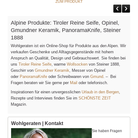
ZUM PRODUKT
Alpine Produkte: Tiroler Reine Seife, Opinel,
Gmundner Keramik, PanoramaKnife, Steiner
1888
Wohlgeraten ist ein Online-Shop für Produkte aus den Alpen. Wir
verkaufen Geschenke und Alltagsgegenstände mit hohem
Anspruch an Qualität, Design und Gebrauchswert. Sie finden bei
uns
Tiroler Reine Seife
, warme
Wollsocken
von Steiner 1888,
Geschirr von
Gmundner Keramik
, Messer von Opinel
oder
PanoramaKnife
oder Schreibwaren von
Gmund
. – Bei
Fragen beraten wir Sie gerne per
Mail
oder telefonisch.
Inspirationen für einen unvergesslichen
Urlaub in den Bergen
,
Rezepte und Interviews finden Sie im
SCHÖNSTE ZEIT
Magazin.
Wohlgeraten | Kontakt
Sie haben Fragen