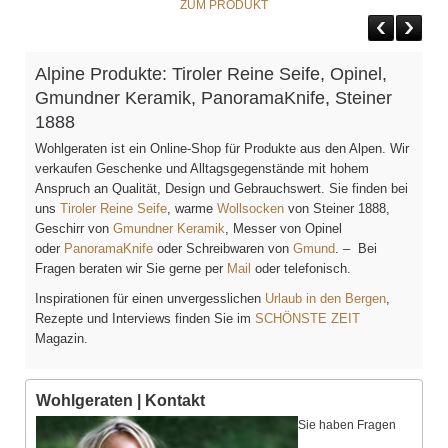
ZUM PRODUKT
Alpine Produkte: Tiroler Reine Seife, Opinel,
Gmundner Keramik, PanoramaKnife, Steiner
1888
Wohlgeraten ist ein Online-Shop für Produkte aus den Alpen. Wir
verkaufen Geschenke und Alltagsgegenstände mit hohem
Anspruch an Qualität, Design und Gebrauchswert. Sie finden bei
uns
Tiroler Reine Seife
, warme
Wollsocken
von Steiner 1888,
Geschirr von
Gmundner Keramik
, Messer von Opinel
oder
PanoramaKnife
oder Schreibwaren von
Gmund
. – Bei
Fragen beraten wir Sie gerne per
Mail
oder telefonisch.
Inspirationen für einen unvergesslichen
Urlaub in den Bergen
,
Rezepte und Interviews finden Sie im
SCHÖNSTE ZEIT
Magazin.
Wohlgeraten | Kontakt
Sie haben Fragen