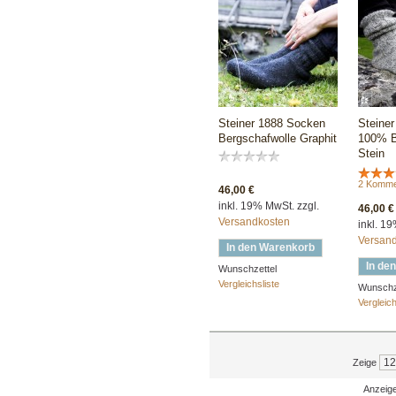
Steiner 1888 Socken
Steine
Bergschafwolle Graphit
100% B
Stein
2 Komme
46,00 €
inkl. 19% MwSt. zzgl.
46,00 €
Versandkosten
inkl. 1
Versan
In den Warenkorb
In de
Wunschzettel
Vergleichsliste
Wunschz
Vergleich
Zeige
Anzeige