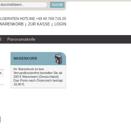
SUCHE
GERATEN HOTLINE +49 40 769 716 25
WARENKORB
ZUR KASSE
LOGIN
8
Panoramaknife
WARENKORB
Ihr Warenkorb ist leer.
Versandkostenfrei bestellen Sie ab
te
200 € Warenwert (Deutschland)
Das Porto nach Österreich beträgt
16,90 €.