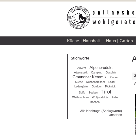
Küche | Haushalt
Haus | Garten
A
Stichworte
Alpenprodukt
Advent
Alpenspeik
Camping
Geschirr
2
Gmundner Keramik
Kinder
Küche
Küchenmesser
Leder
A
Ledergürtel
Outdoor
Picknick
Tirol
Seife
Socken
Weihnachten
Wollprodukte
Zirbe
kochen
Alle Hashtags (Schlagworte)
ansehen