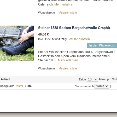
gestrickt vom Traditionsunternehmen Steiner 1888 in
Österreich.
Mehr erfahren
Wunschzettel
|
Vergleichsliste
Steiner 1888 Socken Bergschafwolle Graphit
46,00 €
inkl. 19% MwSt. zzgl.
Versandkosten
In den Warenkorb
Steiner Walksocken Graphit aus 100% Bergschafwolle.
Gestrickt in den Alpen vom Traditionsunternehmen
Steiner 1888.
Mehr erfahren
Wunschzettel
|
Vergleichsliste
 Artikel
Artikel pro Sei
Zeige
nzeige als:
Raster
Liste
Sortieren nach