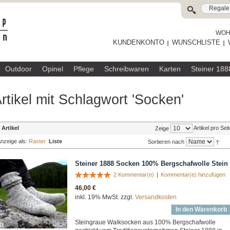
WOHL
KUNDENKONTO
WUNSCHLISTE
Outdoor
Opinel
Pflege
Schreibwaren
Karten
Steiner 188
rtikel mit Schlagwort 'Socken'
 Artikel
Artikel pro Sei
Zeige
nzeige als:
Raster
Liste
Sortieren nach
Steiner 1888 Socken 100% Bergschafwolle Stein
2 Kommentar(e)
|
Kommentar(e) hinzufügen
46,00 €
inkl. 19% MwSt. zzgl.
Versandkosten
In den Warenkorb
Steingraue Walksocken aus 100% Bergschafwolle