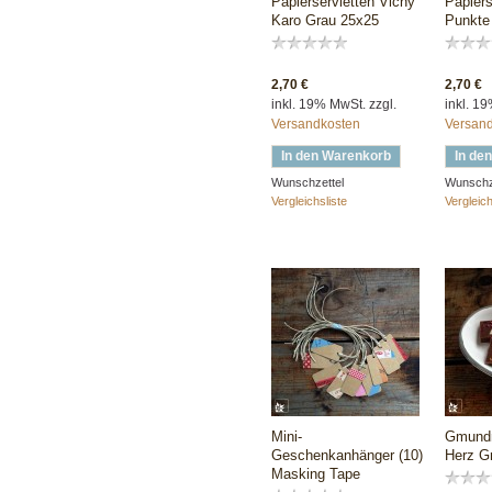
Papierservietten Vichy
Papiers
Karo Grau 25x25
Punkte
2,70 €
2,70 €
inkl. 19% MwSt. zzgl.
inkl. 1
Versandkosten
Versan
In den Warenkorb
In de
Wunschzettel
Wunschz
Vergleichsliste
Vergleich
Mini-
Gmundn
Geschenkanhänger (10)
Herz G
Masking Tape