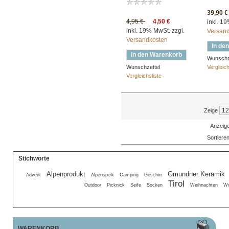
39,90 €
4,95 €
4,50 €
inkl. 1
inkl. 19% MwSt. zzgl.
Versan
Versandkosten
In de
In den Warenkorb
Wunschz
Wunschzettel
Vergleich
Vergleichsliste
Zeige
Anzeige
Sortiere
Stichworte
Alpenprodukt
Gmundner Keramik
Advent
Alpenspeik
Camping
Geschirr
Tirol
Outdoor
Picknick
Seife
Socken
Weihnachten
Wo
WARENKORB