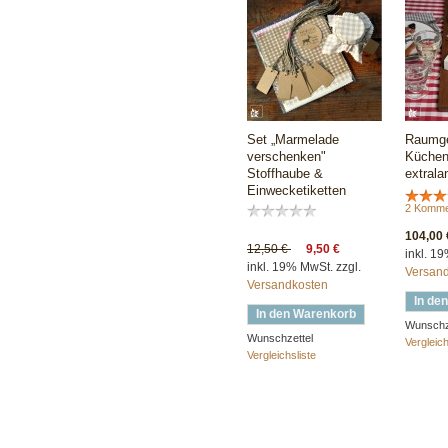
Set „Marmelade
Raumge
verschenken"
Küchenb
Stoffhaube &
extrala
Einwecketiketten
2 Komme
104,00 
12,50 €
9,50 €
inkl. 1
inkl. 19% MwSt. zzgl.
Versan
Versandkosten
In de
In den Warenkorb
Wunschz
Wunschzettel
Vergleich
Vergleichsliste