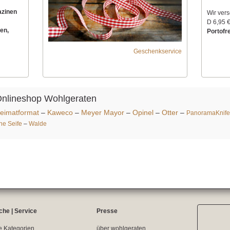
azinen
Wir ver
D 6,95 €
en,
Portofre
Geschenkservice
Onlineshop Wohlgeraten
eimatformat
–
Kaweco
–
Meyer Mayor
–
Opinel
–
Otter
–
PanoramaKnife
ine Seife
–
Walde
che | Service
Presse
e Kategorien
über wohlgeraten