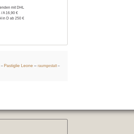
senden mit DHL
 / A 16,90 €
i
in D ab 250 €
Pastiglie Leone
–
–
raumgestalt
–