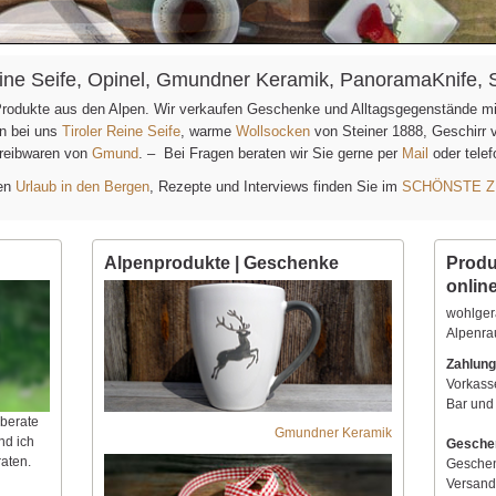
Reine Seife, Opinel, Gmundner Keramik, PanoramaKnife, 
 Produkte aus den Alpen. Wir verkaufen Geschenke und Alltagsgegenstände m
en bei uns
Tiroler Reine Seife
, warme
Wollsocken
von Steiner 1888, Geschirr
reibwaren von
Gmund
. – Bei Fragen beraten wir Sie gerne per
Mail
oder tele
hen
Urlaub in den Bergen
, Rezepte und Interviews finden Sie im
SCHÖNSTE Z
Alpenprodukte | Geschenke
Produ
onlin
wohlger
Alpenr
Zahlung
Vorkass
Bar und
 berate
Gmundner Keramik
nd ich
Gesche
aten.
Geschen
Versand