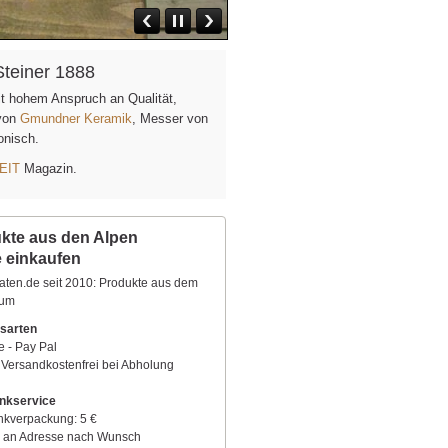
Steiner 1888
it hohem Anspruch an Qualität,
 von
Gmundner Keramik
, Messer von
fonisch.
EIT
Magazin.
kte aus den Alpen
e einkaufen
aten.de seit 2010: Produkte aus dem
aum
sarten
e - Pay Pal
 Versandkostenfrei bei Abholung
nkservice
kverpackung: 5 €
 an Adresse nach Wunsch