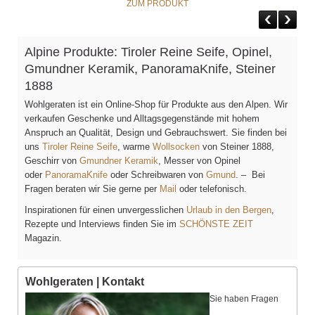
ZUM PRODUKT
Alpine Produkte: Tiroler Reine Seife, Opinel,
Gmundner Keramik, PanoramaKnife, Steiner
1888
Wohlgeraten ist ein Online-Shop für Produkte aus den Alpen. Wir
verkaufen Geschenke und Alltagsgegenstände mit hohem
Anspruch an Qualität, Design und Gebrauchswert. Sie finden bei
uns
Tiroler Reine Seife
, warme
Wollsocken
von Steiner 1888,
Geschirr von
Gmundner Keramik
, Messer von Opinel
oder
PanoramaKnife
oder Schreibwaren von
Gmund
. – Bei
Fragen beraten wir Sie gerne per
Mail
oder telefonisch.
Inspirationen für einen unvergesslichen
Urlaub in den Bergen
,
Rezepte und Interviews finden Sie im
SCHÖNSTE ZEIT
Magazin.
Wohlgeraten | Kontakt
Sie haben Fragen