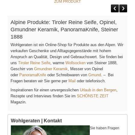
ZUM PRODUKT
Alpine Produkte: Tiroler Reine Seife, Opinel,
Gmundner Keramik, PanoramaKnife, Steiner
1888
Wohlgeraten ist ein Online-Shop für Produkte aus den Alpen. Wir
verkaufen Geschenke und Alltagsgegenstände mit hohem
Anspruch an Qualität, Design und Gebrauchswert. Sie finden bei
uns
Tiroler Reine Seife
, warme
Wollsocken
von Steiner 1888,
Geschirr von
Gmundner Keramik
, Messer von Opinel
oder
PanoramaKnife
oder Schreibwaren von
Gmund
. – Bei
Fragen beraten wir Sie gerne per
Mail
oder telefonisch.
Inspirationen für einen unvergesslichen
Urlaub in den Bergen
,
Rezepte und Interviews finden Sie im
SCHÖNSTE ZEIT
Magazin.
Wohlgeraten | Kontakt
Sie haben Fragen