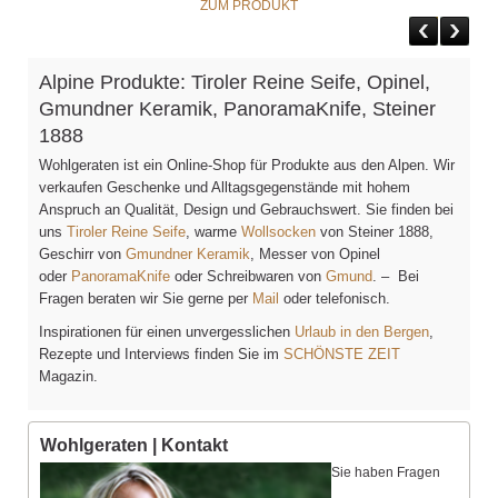
ZUM PRODUKT
Alpine Produkte: Tiroler Reine Seife, Opinel,
Gmundner Keramik, PanoramaKnife, Steiner
1888
Wohlgeraten ist ein Online-Shop für Produkte aus den Alpen. Wir
verkaufen Geschenke und Alltagsgegenstände mit hohem
Anspruch an Qualität, Design und Gebrauchswert. Sie finden bei
uns
Tiroler Reine Seife
, warme
Wollsocken
von Steiner 1888,
Geschirr von
Gmundner Keramik
, Messer von Opinel
oder
PanoramaKnife
oder Schreibwaren von
Gmund
. – Bei
Fragen beraten wir Sie gerne per
Mail
oder telefonisch.
Inspirationen für einen unvergesslichen
Urlaub in den Bergen
,
Rezepte und Interviews finden Sie im
SCHÖNSTE ZEIT
Magazin.
Wohlgeraten | Kontakt
Sie haben Fragen