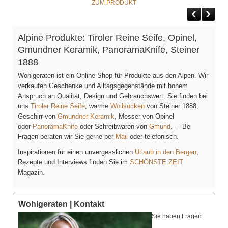
ZUM PRODUKT
Alpine Produkte: Tiroler Reine Seife, Opinel,
Gmundner Keramik, PanoramaKnife, Steiner
1888
Wohlgeraten ist ein Online-Shop für Produkte aus den Alpen. Wir
verkaufen Geschenke und Alltagsgegenstände mit hohem
Anspruch an Qualität, Design und Gebrauchswert. Sie finden bei
uns
Tiroler Reine Seife
, warme
Wollsocken
von Steiner 1888,
Geschirr von
Gmundner Keramik
, Messer von Opinel
oder
PanoramaKnife
oder Schreibwaren von
Gmund
. – Bei
Fragen beraten wir Sie gerne per
Mail
oder telefonisch.
Inspirationen für einen unvergesslichen
Urlaub in den Bergen
,
Rezepte und Interviews finden Sie im
SCHÖNSTE ZEIT
Magazin.
Wohlgeraten | Kontakt
Sie haben Fragen