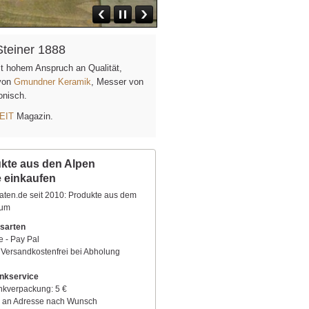
Steiner 1888
it hohem Anspruch an Qualität,
 von
Gmundner Keramik
, Messer von
fonisch.
EIT
Magazin.
kte aus den Alpen
e einkaufen
aten.de seit 2010: Produkte aus dem
aum
sarten
e - Pay Pal
 Versandkostenfrei bei Abholung
nkservice
kverpackung: 5 €
 an Adresse nach Wunsch