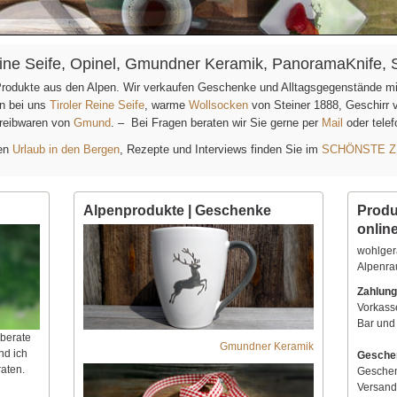
Reine Seife, Opinel, Gmundner Keramik, PanoramaKnife, 
 Produkte aus den Alpen. Wir verkaufen Geschenke und Alltagsgegenstände m
en bei uns
Tiroler Reine Seife
, warme
Wollsocken
von Steiner 1888, Geschirr
reibwaren von
Gmund
. – Bei Fragen beraten wir Sie gerne per
Mail
oder tele
hen
Urlaub in den Bergen
, Rezepte und Interviews finden Sie im
SCHÖNSTE Z
Alpenprodukte | Geschenke
Produ
onlin
wohlger
Alpenr
Zahlung
Vorkass
Bar und
 berate
Gmundner Keramik
nd ich
Gesche
aten.
Geschen
Versand