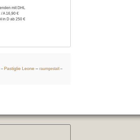
senden mit DHL
 / A 16,90 €
i
in D ab 250 €
Pastiglie Leone
–
–
raumgestalt
–