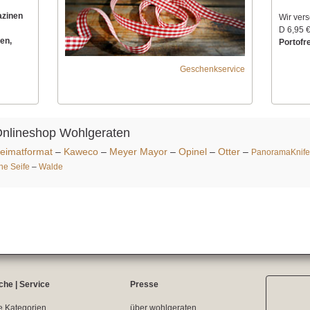
azinen
Wir ver
D 6,95 €
en,
Portofre
Geschenkservice
Onlineshop Wohlgeraten
eimatformat
–
Kaweco
–
Meyer Mayor
–
Opinel
–
Otter
–
PanoramaKnife
ine Seife
–
Walde
che | Service
Presse
e Kategorien
über wohlgeraten