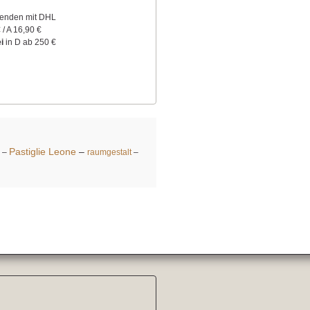
senden mit DHL
 / A 16,90 €
i
in D ab 250 €
Pastiglie Leone
–
–
raumgestalt
–