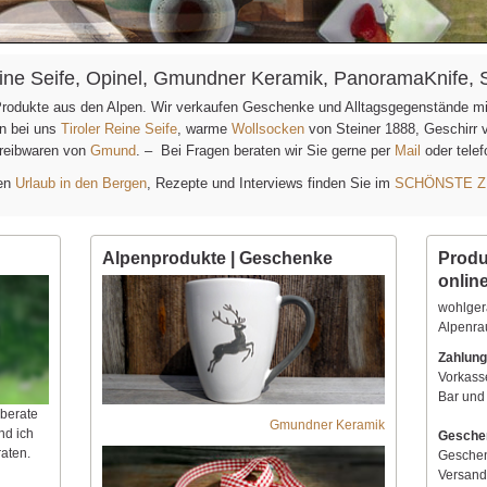
Reine Seife, Opinel, Gmundner Keramik, PanoramaKnife, 
 Produkte aus den Alpen. Wir verkaufen Geschenke und Alltagsgegenstände m
en bei uns
Tiroler Reine Seife
, warme
Wollsocken
von Steiner 1888, Geschirr
reibwaren von
Gmund
. – Bei Fragen beraten wir Sie gerne per
Mail
oder tele
hen
Urlaub in den Bergen
, Rezepte und Interviews finden Sie im
SCHÖNSTE Z
Alpenprodukte | Geschenke
Produ
onlin
wohlger
Alpenr
Zahlung
Vorkass
Bar und
 berate
Gmundner Keramik
nd ich
Gesche
aten.
Geschen
Versand