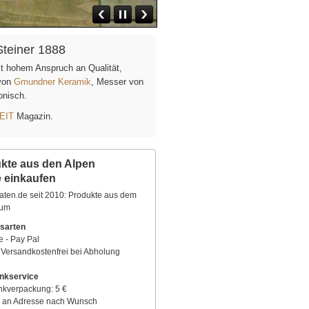
Steiner 1888
it hohem Anspruch an Qualität,
 von
Gmundner Keramik
, Messer von
fonisch.
EIT
Magazin.
kte aus den Alpen
e einkaufen
aten.de seit 2010: Produkte aus dem
aum
sarten
e - Pay Pal
 Versandkostenfrei bei Abholung
nkservice
kverpackung: 5 €
 an Adresse nach Wunsch