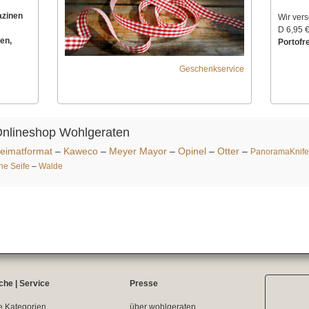
azinen
Wir ver
D 6,95 €
en,
Portofre
Geschenkservice
Onlineshop Wohlgeraten
eimatformat
–
Kaweco
–
Meyer Mayor
–
Opinel
–
Otter
–
PanoramaKnife
ine Seife
–
Walde
che | Service
Presse
e Kategorien
über wohlgeraten