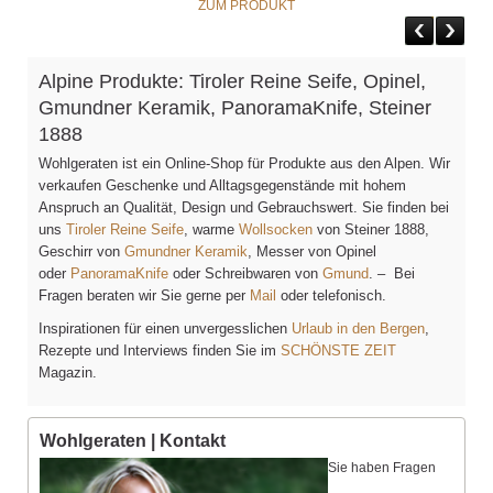
ZUM PRODUKT
Alpine Produkte: Tiroler Reine Seife, Opinel,
Gmundner Keramik, PanoramaKnife, Steiner
1888
Wohlgeraten ist ein Online-Shop für Produkte aus den Alpen. Wir
verkaufen Geschenke und Alltagsgegenstände mit hohem
Anspruch an Qualität, Design und Gebrauchswert. Sie finden bei
uns
Tiroler Reine Seife
, warme
Wollsocken
von Steiner 1888,
Geschirr von
Gmundner Keramik
, Messer von Opinel
oder
PanoramaKnife
oder Schreibwaren von
Gmund
. – Bei
Fragen beraten wir Sie gerne per
Mail
oder telefonisch.
Inspirationen für einen unvergesslichen
Urlaub in den Bergen
,
Rezepte und Interviews finden Sie im
SCHÖNSTE ZEIT
Magazin.
Wohlgeraten | Kontakt
Sie haben Fragen