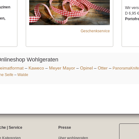
azinen
Wir ver
D 6,95 €
en,
Portofre
Geschenkservice
Onlineshop Wohlgeraten
eimatformat
–
Kaweco
–
Meyer Mayor
–
Opinel
–
Otter
–
PanoramaKnife
ine Seife
–
Walde
che | Service
Presse
e Kategorien
über wohlgeraten