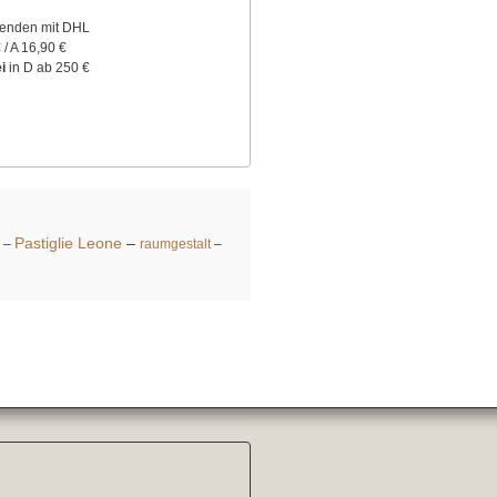
senden mit DHL
 / A 16,90 €
i
in D ab 250 €
Pastiglie Leone
–
–
raumgestalt
–