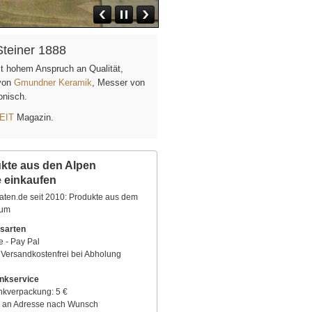
Steiner 1888
it hohem Anspruch an Qualität,
 von
Gmundner Keramik
, Messer von
fonisch.
EIT
Magazin.
kte aus den Alpen
e einkaufen
aten.de seit 2010: Produkte aus dem
aum
sarten
e - Pay Pal
 Versandkostenfrei bei Abholung
nkservice
kverpackung: 5 €
 an Adresse nach Wunsch