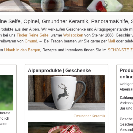
Reine Seife, Opinel, Gmundner Keramik, PanoramaKnife, 
 Produkte aus den Alpen. Wir verkaufen Geschenke und Alltagsgegenstände m
en bei uns
Tiroler Reine Seife
, warme
Wollsocken
von Steiner 1888, Geschirr
reibwaren von
Gmund
. – Bei Fragen beraten wir Sie gerne per
Mail
oder tele
hen
Urlaub in den Bergen
, Rezepte und Interviews finden Sie im
SCHÖNSTE Z
Alpenprodukte | Geschenke
Produ
onlin
wohlger
Alpenr
Zahlung
Vorkass
Bar und
 berate
Gmundner Keramik
nd ich
Gesche
aten.
Geschen
Versand