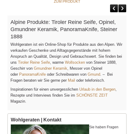
ZUM PRODUKT
Alpine Produkte: Tiroler Reine Seife, Opinel,
Gmundner Keramik, PanoramaKnife, Steiner
1888
Wohlgeraten ist ein Online-Shop für Produkte aus den Alpen. Wir
verkaufen Geschenke und Alltagsgegenstände mit hohem
Anspruch an Qualität, Design und Gebrauchswert. Sie finden bei
uns
Tiroler Reine Seife
, warme
Wollsocken
von Steiner 1888,
Geschirr von
Gmundner Keramik
, Messer von Opinel
oder
PanoramaKnife
oder Schreibwaren von
Gmund
. – Bei
Fragen beraten wir Sie gerne per
Mail
oder telefonisch.
Inspirationen für einen unvergesslichen
Urlaub in den Bergen
,
Rezepte und Interviews finden Sie im
SCHÖNSTE ZEIT
Magazin.
Wohlgeraten | Kontakt
Sie haben Fragen