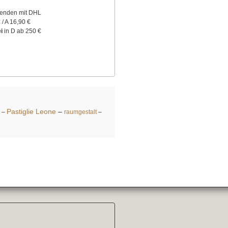
senden mit DHL
 / A 16,90 €
i
in D ab 250 €
Pastiglie Leone
–
–
raumgestalt
–