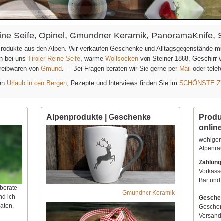
Reine Seife, Opinel, Gmundner Keramik, PanoramaKnife, 
 Produkte aus den Alpen. Wir verkaufen Geschenke und Alltagsgegenstände m
en bei uns
Tiroler Reine Seife
, warme
Wollsocken
von Steiner 1888, Geschirr
reibwaren von
Gmund
. – Bei Fragen beraten wir Sie gerne per
Mail
oder tele
hen
Urlaub in den Bergen
, Rezepte und Interviews finden Sie im
SCHÖNSTE Z
Alpenprodukte | Geschenke
Produ
onlin
wohlger
Alpenr
Zahlung
Vorkass
Bar und
 berate
Gmundner Keramik
nd ich
Gesche
aten.
Geschen
Versand