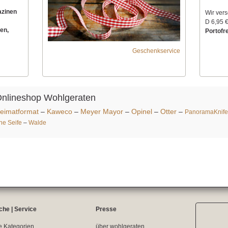
azinen
Wir ver
D 6,95 €
en,
Portofre
Geschenkservice
Onlineshop Wohlgeraten
eimatformat
–
Kaweco
–
Meyer Mayor
–
Opinel
–
Otter
–
PanoramaKnife
ine Seife
–
Walde
che | Service
Presse
e Kategorien
über wohlgeraten