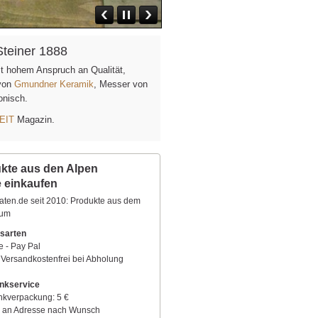
Steiner 1888
it hohem Anspruch an Qualität,
 von
Gmundner Keramik
, Messer von
fonisch.
EIT
Magazin.
kte aus den Alpen
e einkaufen
aten.de seit 2010: Produkte aus dem
aum
sarten
e - Pay Pal
 Versandkostenfrei bei Abholung
nkservice
kverpackung: 5 €
 an Adresse nach Wunsch